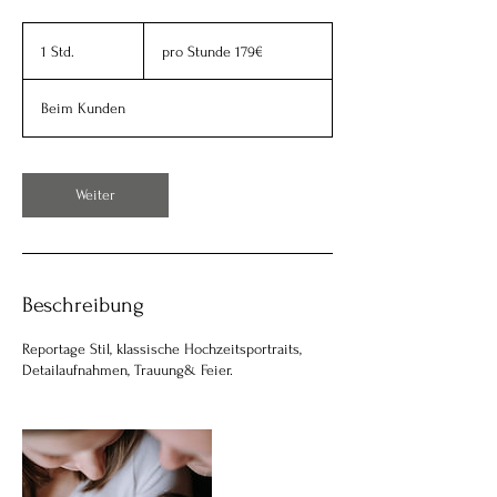
pro
Stunde
1 Std.
1
pro Stunde 179€
179€
S
t
Beim Kunden
d
Weiter
Beschreibung
Reportage Stil, klassische Hochzeitsportraits,
Detailaufnahmen, Trauung& Feier.