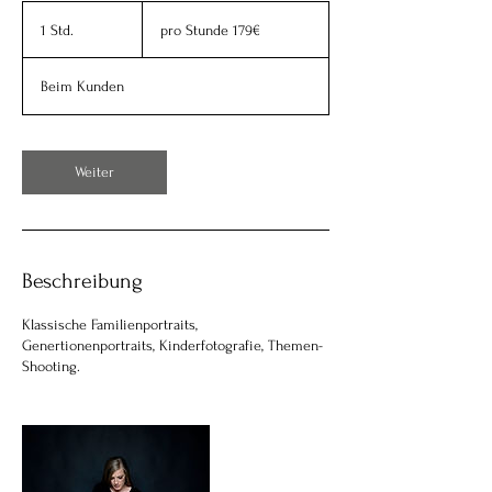
pro
Stunde
1 Std.
1
pro Stunde 179€
179€
S
t
Beim Kunden
d
Weiter
Beschreibung
Klassische Familienportraits,
Genertionenportraits, Kinderfotografie, Themen-
Shooting.